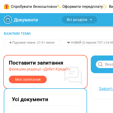
Спробувати безкоштовно
Оформити передплату
Ви
Документи
Всі розділи
ВАЖЛИВІ ТЕМИ
🔉Підсумки тижня. 27-31 липня
💔 НОВИЙ (!) перелік ТОТ з 24.06
Поставити запитання
фахівцям редакції «Дебет-Кредит»
Моє запитання
Завант
Усі документи