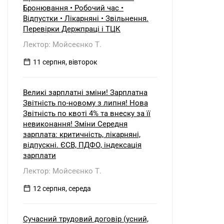
Бронювання • Робочий час •
Відпустки • Лікарняні • Звільнення.
Перевірки Держпраці і ТЦК
Лектор: Мойсеєнко Т.
11 серпня, вівторок
Великі зарплатні зміни! Зарплатна
Звітність по-новому з липня! Нова
Звітність по квоті 4% та внеску за її
невиконання! Зміни Середня
зарплата: критичність, лікарняні,
відпускні. ЄСВ, ПДФО, індексація
зарплати
Лектор: Мойсеєнко Т.
12 серпня, середа
Сучасний трудовий договір (усний,