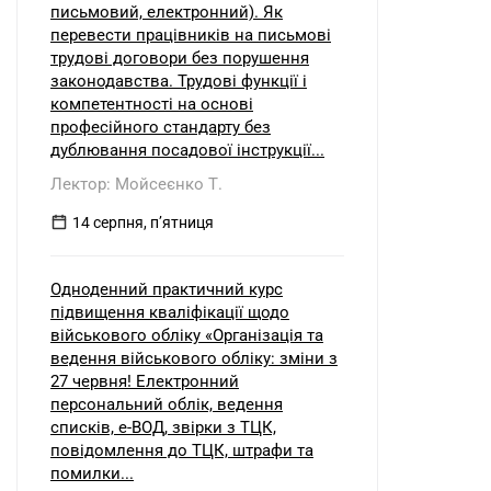
письмовий, електронний). Як
перевести працівників на письмові
трудові договори без порушення
законодавства. Трудові функції і
компетентності на основі
професійного стандарту без
дублювання посадової інструкції...
Лектор: Мойсеєнко Т.
14 серпня, пʼятниця
Одноденний практичний курс
підвищення кваліфікації щодо
військового обліку «Організація та
ведення військового обліку: зміни з
27 червня! Електронний
персональний облік, ведення
списків, е-ВОД, звірки з ТЦК,
повідомлення до ТЦК, штрафи та
помилки...