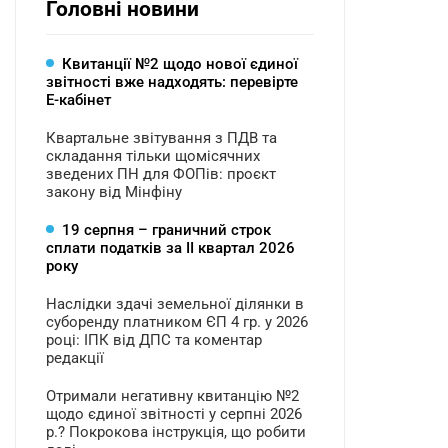
Головні новини
Квитанції №2 щодо нової єдиної
звітності вже надходять: перевірте
Е-кабінет
Квартальне звітування з ПДВ та
складання тільки щомісячних
зведених ПН для ФОПів: проєкт
закону від Мінфіну
19 серпня – граничний строк
сплати податків за ІI квартал 2026
року
Наслідки здачі земельної ділянки в
суборенду платником ЄП 4 гр. у 2026
році: ІПК від ДПС та коментар
редакції
Отримали негативну квитанцію №2
щодо єдиної звітності у серпні 2026
р.? Покрокова інструкція, що робити