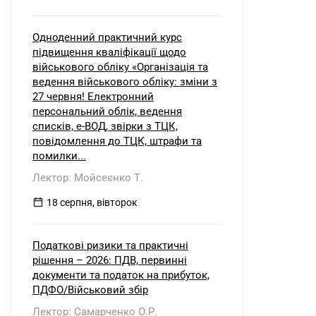
Одноденний практичний курс
підвищення кваліфікації щодо
військового обліку «Організація та
ведення військового обліку: зміни з
27 червня! Електронний
персональний облік, ведення
списків, е-ВОД, звірки з ТЦК,
повідомлення до ТЦК, штрафи та
помилки...
Лектор: Мойсеєнко Т.
18 серпня, вівторок
Податкові ризики та практичні
рішення – 2026: ПДВ, первинні
документи та податок на прибуток,
ПДФО/Військовий збір
Лектор: Самарченко О.Р.