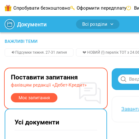
Спробувати безкоштовно
Оформити передплату
Ви
Документи
Всі розділи
ВАЖЛИВІ ТЕМИ
🔉Підсумки тижня. 27-31 липня
💔 НОВИЙ (!) перелік ТОТ з 24.06
Поставити запитання
фахівцям редакції «Дебет-Кредит»
Моє запитання
Завант
Усі документи