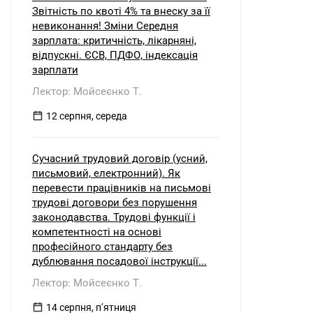
Звітність по квоті 4% та внеску за її
невиконання! Зміни Середня
зарплата: критичність, лікарняні,
відпускні. ЄСВ, ПДФО, індексація
зарплати
Лектор: Мойсеєнко Т.
12 серпня, середа
Сучасний трудовий договір (усний,
письмовий, електронний). Як
перевести працівників на письмові
трудові договори без порушення
законодавства. Трудові функції і
компетентності на основі
професійного стандарту без
дублювання посадової інструкції...
Лектор: Мойсеєнко Т.
14 серпня, пʼятниця