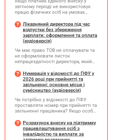
Якщо платник єдиного внеску у
звітному періоді не використовує
працю фізичних осіб на умовах
трудового договору (контракту) або
на інших умовах, передбачених
Лікарняний директора під час
законодавством, Додаток Д1/
відпустки без збереження
Додаток ФІЗ-Д1 за відповідний
зарплати: оформлення та оплата
період не подається
(аудіоверсія)
Чи має право ТОВ не оплачувати та
не оформлювати листок
непрацездатності директора, який
перебуває у відпустці без
збереження заробітної плати під час
Нумерація у відомості до ПФУ у
призупинення діяльності
2026 році при прийнятті та
підприємства?
звільненні: основне місце і
сумісництво (аудіоверсія)
Чи потрібно у відомості до ПФУ
проставляти номер при прийнятті та
звільненні працівника? Якщо особа
одночасно працювала за основним
місцем роботи та за сумісництвом,
Розрахунок внеску на підтримку
чи рахується це як два роботодавці?
працевлаштування осіб з
інвалідністю та виплати за
затримку розрахунку