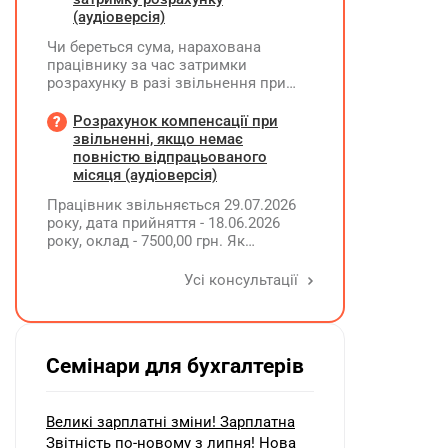
(аудіоверсія)
Чи береться сума, нарахована
працівнику за час затримки
розрахунку в разі звільнення при
обчсиленні середньомісячної
заробітної плати (винагороди), для
Розрахунок компенсації при
розрахунку внеску на підтримку
звільненні, якщо немає
працевлаштування осіб з
повністю відпрацьованого
інвалідністю?
місяця (аудіоверсія)
Працівник звільняється 29.07.2026
року, дата прийняття - 18.06.2026
року, оклад - 7500,00 грн. Як
розрахувати компенсацію трьох
невикористаних днів відпустки при
Усі консультації
звільненні?
Семінари для бухгалтерів
Великі зарплатні зміни! Зарплатна
Звітність по-новому з липня! Нова