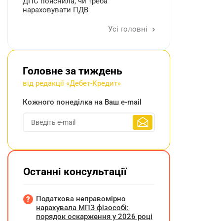
ДПС пояснила, чи треба
нараховувати ПДВ
Усі головні
Головне за тиждень
від редакції «Дебет-Кредит»
Кожного понеділка на Ваш e-mail
Останні консультації
Податкова неправомірно
нарахувала МПЗ фізособі:
порядок оскарження у 2026 році