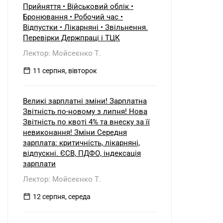
Прийняття • Військовий облік •
Бронювання • Робочий час •
Відпустки • Лікарняні • Звільнення.
Перевірки Держпраці і ТЦК
Лектор: Мойсеєнко Т.
11 серпня, вівторок
Великі зарплатні зміни! Зарплатна
Звітність по-новому з липня! Нова
Звітність по квоті 4% та внеску за її
невиконання! Зміни Середня
зарплата: критичність, лікарняні,
відпускні. ЄСВ, ПДФО, індексація
зарплати
Лектор: Мойсеєнко Т.
12 серпня, середа