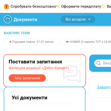
Спробувати безкоштовно
Оформити передплату
Ви
Документи
Всі розділи
ВАЖЛИВІ ТЕМИ
🔉Підсумки тижня. 27-31 липня
💔 НОВИЙ (!) перелік ТОТ з 24.06
Поставити запитання
фахівцям редакції «Дебет-Кредит»
Моє запитання
Завант
Усі документи