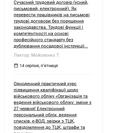
Сучасний трудовий договір (усний,
письмовий, електронний). Як
перевести працівників на письмові
трудові договори без порушення
законодавства. Трудові функції і
компетентності на основі
професійного стандарту без
дублювання посадової інструкції...
Лектор: Мойсеєнко Т.
14 серпня, пʼятниця
Одноденний практичний курс
підвищення кваліфікації щодо
військового обліку «Організація та
ведення військового обліку: зміни з
27 червня! Електронний
персональний облік, ведення
списків, е-ВОД, звірки з ТЦК,
повідомлення до ТЦК, штрафи та