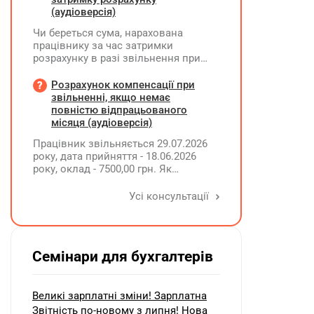
(аудіоверсія)
Чи береться сума, нарахована
працівнику за час затримки
розрахунку в разі звільнення при
обчсиленні середньомісячної
заробітної плати (винагороди), для
Розрахунок компенсації при
розрахунку внеску на підтримку
звільненні, якщо немає
працевлаштування осіб з
повністю відпрацьованого
інвалідністю?
місяця (аудіоверсія)
Працівник звільняється 29.07.2026
року, дата прийняття - 18.06.2026
року, оклад - 7500,00 грн. Як
розрахувати компенсацію трьох
невикористаних днів відпустки при
Усі консультації
звільненні?
Семінари для бухгалтерів
Великі зарплатні зміни! Зарплатна
Звітність по-новому з липня! Нова