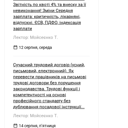
Звітність по квоті 4% та внеску за її
невиконання! Зміни Середня
зарплата: критичність, лікарняні,
відпускні. ЄСВ, ПДФО, індексація
зарплати
Лектор: Мойсеєнко Т.
12 серпня, середа
Сучасний трудовий договір (усний,
письмовий, електронний). Як
перевести працівників на письмові
трудові договори без порушення
законодавства. Трудові функції і
компетентності на основі
професійного стандарту без
дублювання посадової інструкції...
Лектор: Мойсеєнко Т.
14 серпня, пʼятниця