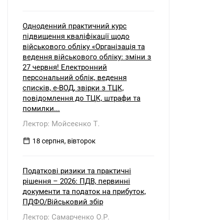
Одноденний практичний курс
підвищення кваліфікації щодо
військового обліку «Організація та
ведення військового обліку: зміни з
27 червня! Електронний
персональний облік, ведення
списків, е-ВОД, звірки з ТЦК,
повідомлення до ТЦК, штрафи та
помилки...
Лектор: Мойсеєнко Т.
18 серпня, вівторок
Податкові ризики та практичні
рішення – 2026: ПДВ, первинні
документи та податок на прибуток,
ПДФО/Військовий збір
Лектор: Самарченко О.Р.