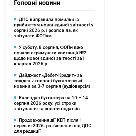
Головні новини
ДПС виправила помилки із
прийняттям нової єдиної звітності у
серпні 2026 р. і розповіла, як
звітувати ФОПам
У суботу, 8 серпня, ФОПи вже
почали отримувати квитанції №2
щодо нової єдиної звітності за ІІ
квартал 2026 р.
Дайджест «Дебет-Кредит» за
тиждень: головні бухгалтерські
новини за 3-7 серпня (аудіоверсія)
Календар бухгалтера на 10 – 14
серпня 2026 року: усі строки
звітування та сплати податків
Продовження дії КЕП після 1
вересня 2026: розʼяснення від ДПС
для редакції