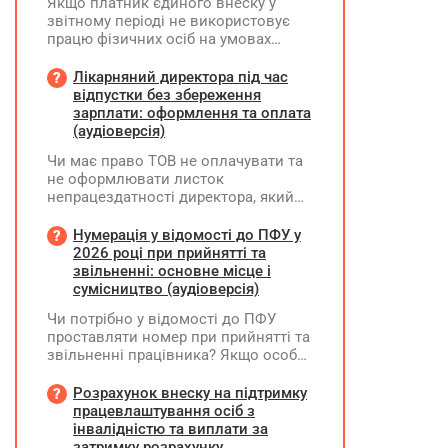
Якщо платник єдиного внеску у
звітному періоді не використовує
працю фізичних осіб на умовах
трудового договору (контракту) або
на інших умовах, передбачених
Лікарняний директора під час
законодавством, Додаток Д1/
відпустки без збереження
Додаток ФІЗ-Д1 за відповідний
зарплати: оформлення та оплата
період не подається
(аудіоверсія)
Чи має право ТОВ не оплачувати та
не оформлювати листок
непрацездатності директора, який
перебуває у відпустці без
збереження заробітної плати під час
Нумерація у відомості до ПФУ у
призупинення діяльності
2026 році при прийнятті та
підприємства?
звільненні: основне місце і
сумісництво (аудіоверсія)
Чи потрібно у відомості до ПФУ
проставляти номер при прийнятті та
звільненні працівника? Якщо особа
одночасно працювала за основним
місцем роботи та за сумісництвом,
Розрахунок внеску на підтримку
чи рахується це як два роботодавці?
працевлаштування осіб з
інвалідністю та виплати за
затримку розрахунку