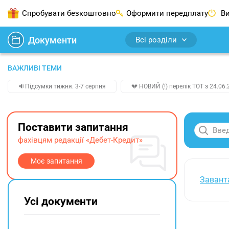
Спробувати безкоштовно
Оформити передплату
Ви
Документи
Всі розділи
ВАЖЛИВІ ТЕМИ
🔉Підсумки тижня. 3-7 серпня
💔 НОВИЙ (!) перелік ТОТ з 24.06.
Поставити запитання
фахівцям редакції «Дебет-Кредит»
Моє запитання
Завант
Усі документи