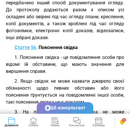
передбачено інший спосіб документування огляду.
До протоколу додаються разом з описом усі
складені або звірені під час огляду плани, креслення,
копії документів, а також зроблені під час огляду
фотознімки, електронні копії доказів, відеозаписи,
інші зібрані докази.
Стаття 56.
Пояснення свідка
1. Пояснення свідка - це повідомлення особи про
відомі їй обставини, що мають значення для
вирішення справи.
2. Якщо свідок не може назвати джерело своєї
обізнаності щодо певних обставин або його
пояснення ґрунтується на повідомленні іншої особи,
такі пояснення свідка не є доказом.
ШІ-консультант
3. На підставі пояснення свідка не може
встановлюватися обставина чи факт, які відповідно
0
до законодавства мають відображатися у
Документи
Головна
Новини
Консультації
Календар
Сервіси