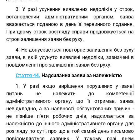
3. У разі усунення виявлених недоліків у строк,
встановлений адміністративним органом, заява
вважається поданою в день її первинного подання.
При цьому строк розгляду справи продовжується на
строк залишення заяви без руху.
4. Не допускається повторне залишення без руху
заяви, в якій усунуто виявлені недоліки, зазначені в
повідомленні про залишення заяви без руху.
Стаття 44.
Надсилання заяви за належністю
1. У разі якщо вирішення порушених у заяві
питань не належить до компетенції
адміністративного органу, що її отримав, заява
невідкладно, а за наявності обґрунтованих причин -
не пізніше п’яти робочих днів, надсилається за
належністю до іншого адміністративного органу для
розгляду по суті, про що в той самий день письмово
повідомляється заявник. У такому разі днем