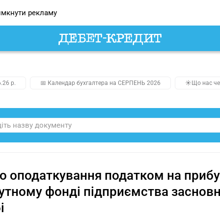
мкнути рекламу
.26 р.
📅 Календар бухгалтера на СЕРПЕНЬ 2026
☀️Що нас че
 оподаткування податком на прибу
утному фонді підприємства засновн
і