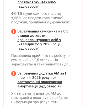
постановою КМУ №65
(аудіоверсія)
ФОП ІІ групи єдиного податку
здійснює продаж косметичної
продукції, придбаної у українських
постачальників. Які саме документи
потрібно вимагати від
Зарахування сумісника на 0,5
постачальника після 03.08.2026 року
ставки до квоти
у зв'язку з повним набранням
працевлаштування осіб з
чинності Технічного регламенту на
інвалідністю у 2026 році
косметичну продукцію,
(аудіоверсія)
затвердженого постановою КМУ від
Працівника прийнято на роботу як
20.01.2021 р. №65?
сумісника на 0,5 ставки. Чи
зараховується така зайнятість до
ліміту (квоти) з працевлаштування
осіб з інвалідністю відповідно до
Заповнення додатка АМ за І
вимог законодавства?
півріччя 2026 року при
застосуванні прискореної
амортизації (аудіоверсія)
Як заповнити додаток АМ до
декларації з податку на прибуток
(інформація про результати
амортизації за І півріччя 2026 року)?