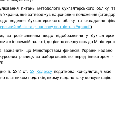
улювання питань методології бухгалтерського обліку та
в України, яке затверджує національні положення (стандар
одо ведення бухгалтерського обліку та складання фіна
ерський облік та фінансову звітність в Україні"
).
е, за роз’ясненням щодо відображення у бухгалтерсь
ями в іноземній валюті, доцільно звернутись до Міністерст
д зазначити що Міністерством фінансів України надано
 курсових різниць за заборгованістю перед інвестором - 
70.
дно п. 52.2 ст.
52
Кодексу
податкова консультація має і
но платником податків, якому надано таку консультацію.