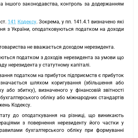
та іншого законодавства, контроль за додержанням
 ст.
141
Кодексу
. Зокрема, у пп. 141.4.1 визначено які
ня з України, оподатковуються податком на доходи
і товариства не вважається доходом нерезидента.
вуються податком з доходів нерезидента за умови що
аду нерезидента у статутному капіталі.
вання податком на прибуток підприємств є прибуток
изначається шляхом коригування (збільшення або
 або збитку), визначеного у фінансовій звітності
 бухгалтерського обліку або міжнародних стандартів
ожень Кодексу.
тату до оподаткування на різниці, що виникають
ераціями з повернення нерезиденту його частки у
правилами бухгалтерського обліку при формуванні