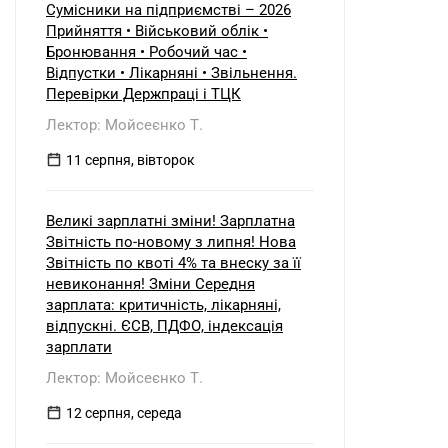
Сумісники на підприємстві – 2026
Прийняття • Військовий облік •
Бронювання • Робочий час •
Відпустки • Лікарняні • Звільнення.
Перевірки Держпраці і ТЦК
Лектор: Мойсеєнко Т.
11 серпня, вівторок
Великі зарплатні зміни! Зарплатна
Звітність по-новому з липня! Нова
Звітність по квоті 4% та внеску за її
невиконання! Зміни Середня
зарплата: критичність, лікарняні,
відпускні. ЄСВ, ПДФО, індексація
зарплати
Лектор: Мойсеєнко Т.
12 серпня, середа