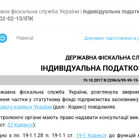
на фіскальна служба України
|
Індивідуальна подат
02-02-15/ІПК
Редакції
Документ підготовлено в
ДЕРЖАВНА ФІСКАЛЬНА СЛ
ІНДИВІДУАЛЬНА ПОДАТКО
19.10.2017 N 2296/6/99-99-15
ржавна фіскальна служба України, розглянула зверн
ення частки у статутному фонді підприємства засновнику 
ового кодексу України
(далі - Кодекс) повідомляє.
тролюючі органи мають право надавати консультації вик
 ст.
52
Кодексу
).
дно з пп. 19-1.1.28 п. 19-1.1 ст.
19-1 Кодексу
до функцій 