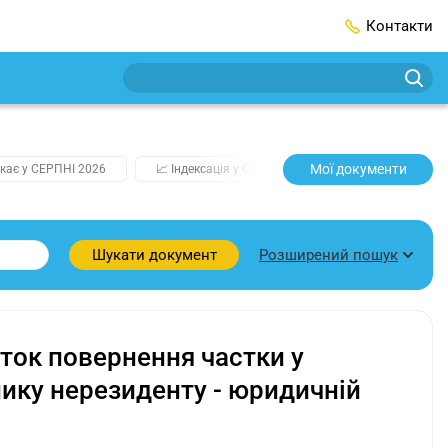
Контакти
Мої документи
кає у СЕРПНІ 2026
📈 Індексація у СЕРПНІ
2️⃣0️⃣2️⃣7️⃣ Усі клю
Розширений пошук
Шукати документ
ток повернення частки у
ику нерезиденту - юридичній