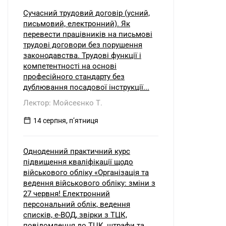
Сучасний трудовий договір (усний,
письмовий, електронний). Як
перевести працівників на письмові
трудові договори без порушення
законодавства. Трудові функції і
компетентності на основі
професійного стандарту без
дублювання посадової інструкції...
Лектор: Мойсеєнко Т.
14 серпня, пʼятниця
Одноденний практичний курс
підвищення кваліфікації щодо
військового обліку «Організація та
ведення військового обліку: зміни з
27 червня! Електронний
персональний облік, ведення
списків, е-ВОД, звірки з ТЦК,
повідомлення до ТЦК, штрафи та