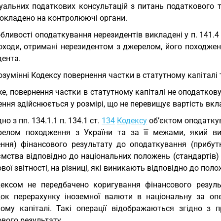
дуальних податкових консультацій з питань податкового 
покладено на контролюючі органи.
бливості оподаткування нерезидентів викладені у п. 141.4
оходи, отримані нерезидентом з джерелом, його походжен
дента.
озумінні Кодексу повернення частки в статутному капітал
е, повернення частки в статутному капіталі не оподатко
ння здійснюється у розмірі, що не перевищує вартість вкл
дно з пп. 134.1.1 п. 134.1 ст.
134
Кодексу
об’єктом оподатку
релом походження з України та за її межами, який в
ння) фінансового результату до оподаткування (прибутку
ємства відповідно до національних положень (стандартів)
вої звітності, на різниці, які виникають відповідно до пол
ексом не передбачено коригування фінансового резуль
док перерахунку іноземної валюти в національну за оп
ному капіталі. Такі операції відображаються згідно з 
вого результату.