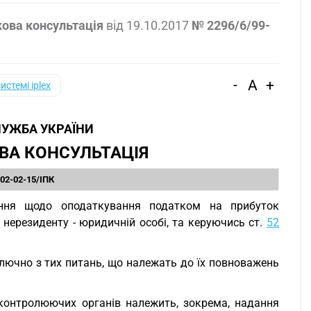
кова консультація
від
19.10.2017
№ 2296/6/99-
-
A
+
системі iplex
УЖБА УКРАЇНИ
ВА КОНСУЛЬТАЦІЯ
-02-02-15/ІПК
ення щодо оподаткування податком на прибуток
нерезиденту - юридичній особі, та керуючись ст.
52
лючно з тих питань, що належать до їх повноважень
контролюючих органів належить, зокрема, надання