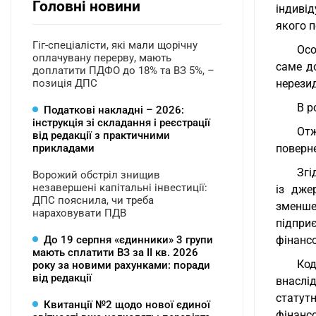
Головні новини
індиві
якого 
Гіг-спеціалісти, які мали щорічну
Осо
оплачувану перерву, мають
саме д
доплатити ПДФО до 18% та ВЗ 5%, –
позиція ДПС
нерези
В р
Податкові накладні – 2026:
інструкція зі складання і реєстрації
Отж
від редакції з практичними
прикладами
поверне
Згі
Ворожий обстріл знищив
незавершені капітальні інвестиції:
із дже
ДПС пояснила, чи треба
зменше
нараховувати ПДВ
підпри
До 19 серпня «єдинники» 3 групи
фінансо
мають сплатити ВЗ за ІІ кв. 2026
Код
року за новими рахунками: поради
від редакції
внаслі
статут
Квитанції №2 щодо нової єдиної
фінансо