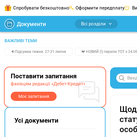
Спробувати безкоштовно
Оформити передплату
Ви
Документи
Всі розділи
ВАЖЛИВІ ТЕМИ
🔉Підсумки тижня. 27-31 липня
💔 НОВИЙ (!) перелік ТОТ з 24.06
Поставити запитання
фахівцям редакції «Дебет-Кредит»
Моє запитання
Щодо
стат
Усі документи
особ