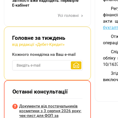
звітності вже надходять: перевірте
Е-кабінет
Рег
фінансі
Усі головні
акти щ
бухгалт
Отж
Головне за тиждень
операці
від редакції «Дебет-Кредит»
Слі
Кожного понеділка на Ваш e-mail
обліку
10/163
Згі
виключ
Останні консультації
Документи від постачальників
косметики з 3 серпня 2026 року:
чек-лист для ФОП за