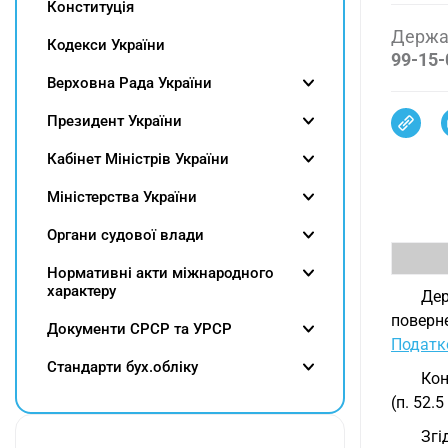
Конституція
Держав
Кодекси України
99-15-
Верховна Рада України
Президент України
Кабінет Міністрів України
Міністерства України
Органи судової влади
Нормативні акти міжнародного
характеру
Де
поверн
Документи СРСР та УРСР
Податк
Cтандарти бух.обліку
Кон
(п. 52.5
Згі