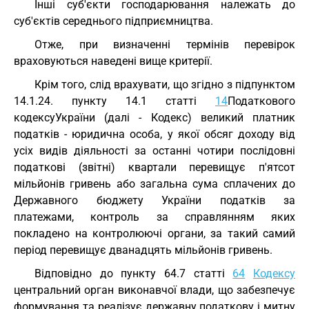
Інші суб'єкти господарювання належать до
суб'єктів середнього підприємництва.
Отже, при визначенні термінів перевірок
враховуються наведені вище критерії.
Крім того, слід врахувати, що згідно з підпунктом
14.1.24. пункту 14.1 статті
14
Податкового
кодексуУкраїни (далі - Кодекс) великий платник
податків - юридична особа, у якої обсяг доходу від
усіх видів діяльності за останні чотири послідовні
податкові (звітні) квартали перевищує п'ятсот
мільйонів гривень або загальна сума сплачених до
Державного бюджету України податків за
платежами, контроль за справлянням яких
покладено на контролюючі органи, за такий самий
період перевищує дванадцять мільйонів гривень.
Відповідно до пункту 64.7 статті
64
Кодексу
центральний орган виконавчої влади, що забезпечує
формування та реалізує державну податкову і митну