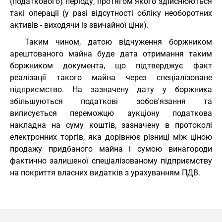
(податкового) періоду, протягом якого здійснюються
такі операції (у разі відсутності обліку необоротних
активів - виходячи із звичайної ціни).
Таким чином, датою відчуження боржником
арештованого майна буде дата отримання таким
боржником документа, що підтверджує факт
реалізації такого майна через спеціалізоване
підприємство. На зазначену дату у боржника
збільшуються податкові зобов'язання та
виписується переможцю аукціону податкова
накладна на суму коштів, зазначену в протоколі
електронних торгів, яка дорівнює різниці між ціною
продажу придбаного майна і сумою винагороди
фактично залишеної спеціалізованому підприємству
на покриття власних видатків з урахуванням ПДВ.