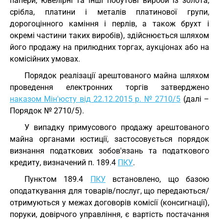
папери, ювелірні та інші побутові вироби із золота,
срібла, платини і металів платинової групи,
дорогоцінного каміння і перлів, а також брухт і
окремі частини таких виробів), здійснюється шляхом
його продажу на прилюдних торгах, аукціонах або на
комісійних умовах.
Порядок реалізації арештованого майна шляхом
проведення електронних торгів затверджено
наказом Мін'юсту від 22.12.2015 р. № 2710/5
(далі –
Порядок № 2710/5).
У випадку примусового продажу арештованого
майна органами юстиції, застосовується порядок
визнання податкових зобов'язань та податкового
кредиту, визначений п. 189.4
ПКУ
.
Пунктом 189.4
ПКУ
встановлено, що базою
оподаткування для товарів/послуг, що передаються/
отримуються у межах договорів комісії (консигнації),
поруки, довірчого управління, є вартість постачання