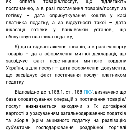
як оплата товарів/послуг, що підлягають
постачанню, а в разі постачання товарів/послуг за
готівку – дата оприбуткування коштів у касі
платника податку, а за відсутності такої – дата
інкасації готівки у банківській установі, що
обслуговує платника податку;
б) дата відвантаження товарів, а в разі експорту
товарів – дата оформлення митної декларації, що
засвідчує факт перетинання митного кордону
України, а для послуг – дата оформлення документа,
що засвідчує факт постачання послуг платником
податку
Відповідно до п.188.1. ст.. 188
ПКУ
, визначено що
база оподаткування операцій з постачання товарів/
послуг визначається виходячи з їх договірної
вартості з урахуванням загальнодержавних податків
та зборів (крім акцизного податку на реалізацію
суб'єктами господарювання роздрібної торгівлі