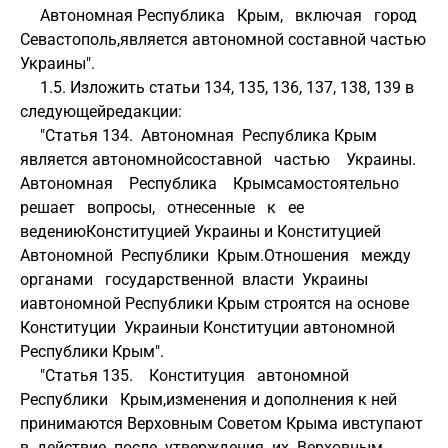
     Автономная Республика   Крым,   включая   город  
Севастополь,является автономной составной частью 
Украины".
     1.5. Изложить статьи 134, 135, 136, 137, 138, 139 в 
следующейредакции:
     "Статья 134.  Автономная  Республика Крым 
является автономнойсоставной   частью    Украины.    
Автономная    Республика    Крымсамостоятельно   
решает   вопросы,   отнесенные   к   ее   
ведениюКонституцией Украины и Конституцией  
Автономной  Республики  Крым.Отношения   между   
органами   государственной  власти  Украины  
иавтономной Республики Крым строятся на основе 
Конституции  Украиныи Конституции автономной 
Республики Крым".
     "Статья 135.    Конституция   автономной   
Республики   Крым,изменения и дополнения к ней 
принимаются Верховным Советом Крыма ивступают   
в  действие  после  утверждения  их  Верховным  