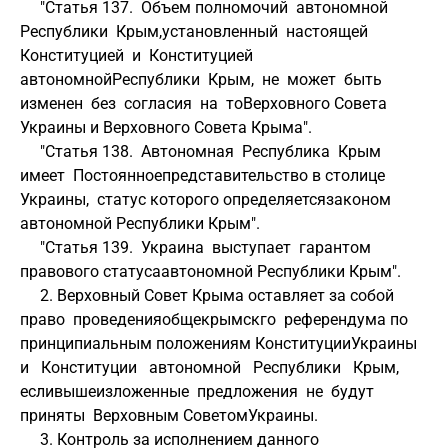
     "Статья 137.  Объем полномочий  автономной  
Республики  Крым,установленный  настоящей  
Конституцией  и  Конституцией 
автономнойРеспублики  Крым,  не  может  быть  
изменен  без  согласия  на  тоВерховного Совета 
Украины и Верховного Совета Крыма".
     "Статья 138.  Автономная  Республика  Крым  
имеет  Постоянноепредставительство в столице 
Украины,  статус которого определяетсязаконом 
автономной Республики Крым".
     "Статья 139.  Украина  выступает  гарантом  
правового статусаавтономной Республики Крым".
     2. Верховный Совет Крыма оставляет за собой 
право  проведенияобщекрымскго  референдума по 
принципиальным положениям КонституцииУкраины   
и   Конституции   автономной   Республики   Крым,   
есливышеизложенные  предложения  не  будут  
приняты  Верховным СоветомУкраины.
     3. Контроль за исполнением данного 