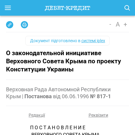
-
A
+
Документ підготовлено в
системі iplex
О законодательной инициативе
Верховного Совета Крыма по проекту
Конституции Украины
Верховная Рада Автономной Республики
Крым
|
Постанова
від
06.06.1996
№ 817-1
Редакції
Реквізити
                    П О С Т А Н О В Л Е Н И Е
                     ВЕРХОВНОГО СОВЕТА КРЫМА