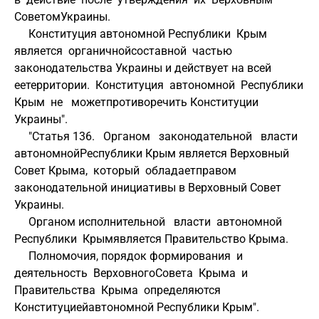
СоветомУкраины.
     Конституция автономной Республики  Крым  
является  органичнойсоставной  частью  
законодательства Украины и действует на всей 
еетерритории.  Конституция  автономной  Республики  
Крым  не   можетпротиворечить Конституции 
Украины".
     "Статья 136.   Органом   законодательной   власти  
автономнойРеспублики Крым является Верховный 
Совет Крыма,  который  обладаетправом 
законодательной инициативы в Верховный Совет 
Украины.
     Органом исполнительной   власти  автономной  
Республики  Крымявляется Правительство Крыма.
     Полномочия, порядок формирования  и  
деятельность  ВерховногоСовета  Крыма  и  
Правительства  Крыма  определяются  
Конституциейавтономной Республики Крым".