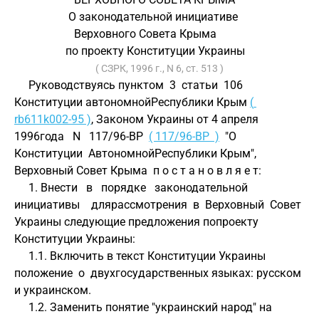
                   О законодательной инициативе
                     Верховного Совета Крыма
                  по проекту Конституции Украины
( СЗРК, 1996 г., N 6, ст. 513 )
     Руководствуясь пунктом  3  статьи  106 
Конституции автономнойРеспублики Крым 
( 
rb611k002-95 )
, Законом Украины от 4 апреля 
1996года   N   117/96-ВР  
( 117/96-ВР  )
  "О  
Конституции  АвтономнойРеспублики Крым", 
Верховный Совет Крыма  п о с т а н о в л я е т:
     1. Внести   в   порядке   законодательной   
инициативы    длярассмотрения  в  Верховный  Совет 
Украины следующие предложения попроекту 
Конституции Украины:
     1.1. Включить в текст Конституции Украины  
положение  о  двухгосударственных языках: русском 
и украинском.
     1.2. Заменить понятие "украинский народ" на 