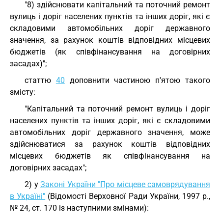
"8) здійснювати капітальний та поточний ремонт
вулиць і доріг населених пунктів та інших доріг, які є
складовими автомобільних доріг державного
значення, за рахунок коштів відповідних місцевих
бюджетів (як співфінансування на договірних
засадах)";
статтю
40
доповнити частиною п'ятою такого
змісту:
"Капітальний та поточний ремонт вулиць і доріг
населених пунктів та інших доріг, які є складовими
автомобільних доріг державного значення, може
здійснюватися за рахунок коштів відповідних
місцевих бюджетів як співфінансування на
договірних засадах";
2) у
Законі України "Про місцеве самоврядування
в Україні"
(Відомості Верховної Ради України, 1997 р.,
№ 24, ст. 170 із наступними змінами):