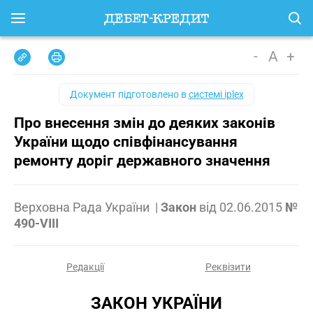
-
A
+
Документ підготовлено в
системі iplex
Про внесення змін до деяких законів
України щодо співфінансування
ремонту доріг державного значення
Верховна Рада України
|
Закон
від
02.06.2015
№
490-VIII
Редакції
Реквізити
ЗАКОН УКРАЇНИ