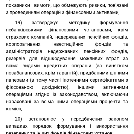
показники і вимоги, що обмежують ризики, пов'язані
з проведенням операцій з фінансовими активами;
19) затверджує методику формування
небанківськими фінансовими установами, крім
страхових компаній, недержавних пенсійних фондів,
корпоративних інвестиційних фондів та
адміністраторів недержавних пенсійних фондів,
резервів для відшкодування можливих втрат за
всіма видами кредитних операцій (за винятком
позабалансових, крім гарантій), придбаними цінними
паперами (в тому числі іпотечними сертифікатами з
фіксованою дохідністю), іншими активними
операціями згідно із законодавством, включаючи
нараховані за всіма цими операціями проценти та
комісії;
20) встановлює у передбачених законом
випадках порядок формування і використання
резервних та інших фондів фінансових установ;