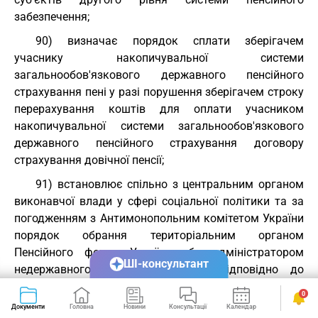
забезпечення;
90) визначає порядок сплати зберігачем
учаснику накопичувальної системи
загальнообов'язкового державного пенсійного
страхування пені у разі порушення зберігачем строку
перерахування коштів для оплати учасником
накопичувальної системи загальнообов'язкового
державного пенсійного страхування договору
страхування довічної пенсії;
91) встановлює спільно з центральним органом
виконавчої влади у сфері соціальної політики та за
погодженням з Антимонопольним комітетом України
порядок обрання територіальним органом
Пенсійного фонду України або адміністратором
ШІ-консультант
недержавного пенсійного фонду відповідно до
Закону України
"Про загальнообов'язкове державне
0
пенсійне страхування"
страхової організації для
Документи
Головна
Новини
Консультації
Календар
Сервіси