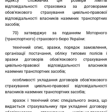
індексу споживчих цін розміри лімітів
відповідальності страховика за договорами
обов'язкового страхування цивільно-правової
відповідальності власників наземних транспортних
засобів;
70) затверджує за поданням Моторного
(транспортного) страхового бюро України:
технічний опис, зразки, порядок замовлення,
організації постачання, обліку типових полісів і
зразки договорів обов'язкового страхування
цивільно-правової відповідальності власників
наземних транспортних засобів;
особливості укладання договорів обов'язкового
страхування цивільно-правової відповідальності
власників наземних транспортних засобів;
зразок і технічний опис спеціального знака, що
видається страхувальнику при укладенні договору