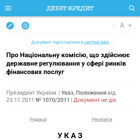
-
A
+
Документ підготовлено в
системі iplex
Про Національну комісію, що здійснює
державне регулювання у сфері ринків
фінансових послуг
Президент України
|
Указ, Положення
від
23.11.2011
№ 1070/2011
|
Документ не діє
Редакції
Реквізити
У К А З