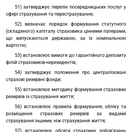
51) затверджує перелік посередницьких послуг у
сфері страхування та перестрахування;
52) визначає порядок формування статутного
(складеного) капіталу страховика цінними паперами,
що випускаються державою, за їх номінальною
вартістю;
53) встановлює вимоги до гарантійного депозиту
філій страховиків-нерезидентів;
54) затверджує положення про централізовані
страхові резервні фонди;
55) встановлює методику формування страхових
резервів із страхування життя;
56) встановлює правила формування, обліку та
розміщення страхових резервів за видами
страхування іншими, ніж страхування життя;
57) встановлює обсяги страхових зобов'язань