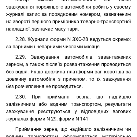
зважування порожнього автомобіля робить у своєму
журналі запис за порядковим номером, зазначеним
на звороті першого примірника товарно-транспортної
накладної, зазначає масу тари.
2.28. Журнали форми N ЗХС-28 ведуться окремо:
за парними і непарними числами місяця.
2.29. Зважування автомобілів, завантажених
зерном, а також після їх розвантаження проводиться
без водія. Якщо довжина платформи ваг коротша за
довжину автомобіля з причепом, то їх зважування
без розчеплення не проводиться.
2.30. При прийманні зерна, що надійшло
залізничним або водним транспортом, результати
зважування реєструються у відповідних вагових
журналах форми N 29, форми N 141.
Приймання зерна, що надійшло залізничним чи
водним транспортом, оформляється матеріально