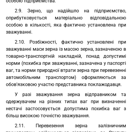
особою підприємства.
2.9. Зерно, що надійшло на підприємство,
оприбутковується матеріально відповідальною
особою в кількості, яка фактично установлена при
зважуванні.
2.10. Розбіжності, фактично установлені при
зважуванні маси зерна із масою зерна, зазначеною в
товарно-транспортній накладній, понад допустимі
норми (похибка при зважуванні, зазначена у паспорті
ваг, та норми природної втрати зерна при перевезенні
автомобільним транспортом) оформляються за
обов'язковою участю представника поклажодавця.
У разі зважування зерна відправником та
одержувачем на різних типах ваг при визначенні
нестачі застосовується допустима похибка ваг з
більш високою точністю зважування.
2.11. Перевезення зерна залізничним