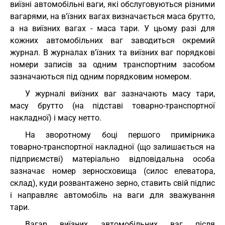
виїзні автомобільні ваги, які обслуговуються різними
вагарями, на в'їзних вагах визначається маса брутто,
а на виїзних вагах - маса тари. У цьому разі для
кожних автомобільних ваг заводиться окремий
журнал. В журналах в'їзних та виїзних ваг порядкові
номери записів за одним транспортним засобом
зазначаються під одним порядковим номером.
У журналі виїзних ваг зазначають масу тари,
масу брутто (на підставі товарно-транспортної
накладної) і масу нетто.
На зворотному боці першого примірника
товарно-транспортної накладної (що залишається на
підприємстві) матеріально відповідальна особа
зазначає номер зерносховища (силос елеватора,
склад), куди розвантажено зерно, ставить свій підпис
і направляє автомобіль на ваги для зважування
тари.
Вагар виїзних автомобільних ваг після