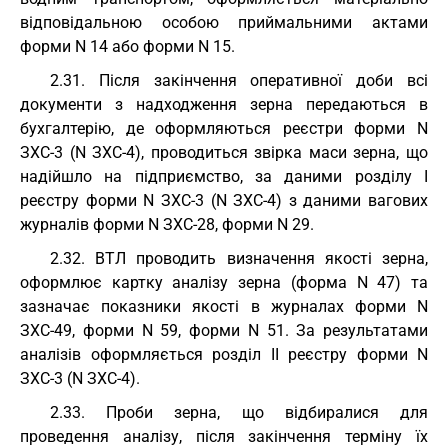
відповідальною особою приймальними актами
форми N 14 або форми N 15.
2.31. Після закінчення оперативної доби всі
документи з надходження зерна передаються в
бухгалтерію, де оформляються реєстри форми N
ЗХС-3 (N ЗХС-4), проводиться звірка маси зерна, що
надійшло на підприємство, за даними розділу I
реєстру форми N ЗХС-3 (N ЗХС-4) з даними вагових
журналів форми N ЗХС-28, форми N 29.
2.32. ВТЛ проводить визначення якості зерна,
оформлює картку аналізу зерна (форма N 47) та
зазначає показники якості в журналах форми N
ЗХС-49, форми N 59, форми N 51. За результатами
аналізів оформляється розділ II реєстру форми N
ЗХС-3 (N ЗХС-4).
2.33. Проби зерна, що відбиралися для
проведення аналізу, після закінчення терміну їх