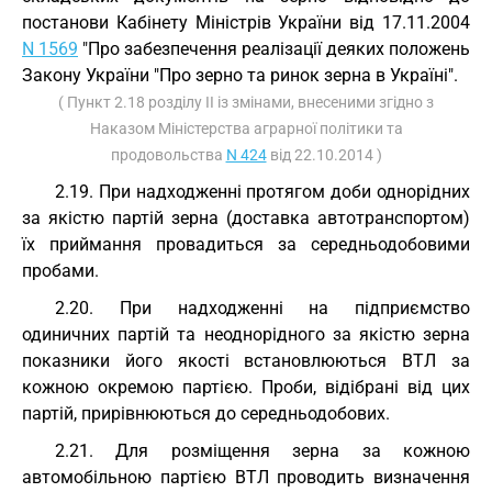
постанови Кабінету Міністрів України від 17.11.2004
N 1569
"Про забезпечення реалізації деяких положень
Закону України "Про зерно та ринок зерна в Україні".
( Пункт 2.18 розділу II із змінами, внесеними згідно з
Наказом Міністерства аграрної політики та
продовольства
N 424
від 22.10.2014 )
2.19. При надходженні протягом доби однорідних
за якістю партій зерна (доставка автотранспортом)
їх приймання провадиться за середньодобовими
пробами.
2.20. При надходженні на підприємство
одиничних партій та неоднорідного за якістю зерна
показники його якості встановлюються ВТЛ за
кожною окремою партією. Проби, відібрані від цих
партій, прирівнюються до середньодобових.
2.21. Для розміщення зерна за кожною
автомобільною партією ВТЛ проводить визначення