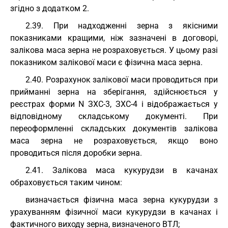
згідно з додатком 2.
2.39. При надходженні зерна з якісними
показниками кращими, ніж зазначені в договорі,
залікова маса зерна не розраховується. У цьому разі
показником залікової маси є фізична маса зерна.
2.40. Розрахунок залікової маси проводиться при
прийманні зерна на зберігання, здійснюється у
реєстрах форми N ЗХС-3, ЗХС-4 і відображається у
відповідному складському документі. При
переоформленні складських документів залікова
маса зерна не розраховується, якщо воно
проводиться після доробки зерна.
2.41. Залікова маса кукурудзи в качанах
обраховується таким чином:
визначається фізична маса зерна кукурудзи з
урахуванням фізичної маси кукурудзи в качанах і
фактичного виходу зерна, визначеного ВТЛ;