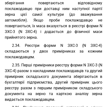
зберігання повертаються відповідному
поклажодавцю при доставці ним наступної партії
зерна цієї самої культури (до зважування
автомобіля). Якщо проби поклажодавцю не
повертаються, їх маса вказується в реєстрі форми N
ЗХС-3 (N ЗХС-4) і додається до фізичної маси
прийнятого зерна.
2.34. Реєстри форми N ЗХС-3 (N ЗХС-4)
складаються у двох примірниках за кожним
поклажодавцем.
2.35. Перші примірники реєстру форми N ЗХС-3 (N
ЗХС-4) разом з накладними поклажодавців та другий
примірник складського документа зберігаються в
бухгалтерії підприємства, другий примірник цього
реєстру разом з першим примірником складського
документа на зерно та карткою аналізу зерна
видається поклажодавцям.