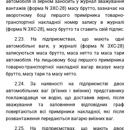
автомобіля із зерном заносить у журнал зважування
вантажів (форма N ЗХС-28) масу брутто, зазначає на
зворотному боці першого примірника товарно-
транспортної накладної номер запису в журналі
(форма N ЗХС-28), масу брутто та ставить свій підпис.
2.23. На підприємствах, що мають одні
автомобільні ваги, у журналі (форма N ЗХС-28)
записуються маса брутто, маса нетто та маса тари
автомобіля. На лицьовому боці першого примірника
товарно-транспортної накладної вагар вказує масу
брутто, масу тари та масу нетто.
2.24. За наявності на підприємстві двох
автомобільних ваг (в'їзних і виїзних) представнику
поклажодавця чи водію, що доставив зерно, після
зважування та заповнення відповідних граф
повертаються всі примірники накладної, які після
розвантаження передаються вагарю виїзних ваг.
2.25. На підприємствах, що мають двоє