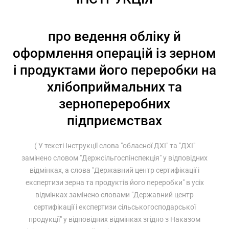
про ведення обліку й
оформлення операцій із зерном
і продуктами його переробки на
хлібоприймальних та
зернопереробних
підприємствах
( У тексті Інструкції слова "обласної ДХІ" та "ДХІ"
замінено словом "Держсільгоспінспекція" у відповідних
відмінках, а слова "Державний центр сертифікації і
експертизи зерна та продуктів його переробки" в усіх
відмінках замінено словами "Державний центр
сертифікації і експертизи сільськогосподарської
продукції" у відповідних відмінках згідно з Наказом