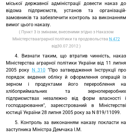
міської державної адміністрації довести наказ до
відома підприємств, установ та організацій-
замовників та забезпечити контроль за виконанням
вимог цього наказу.
( Пункт 3 із змінами, внесеними згідно з Наказом
Міністерствааграрної політики та продовольства
N 472
від30.07.2012 )
4. Визнати таким, що втратив чинність, наказ
Міністерства аграрної політики України від 11 липня
2005 року
N 310
"Про затвердження Інструкції про
порядок ведення обліку й оформлення операцій із
зерном і продуктами його перероблення на
хлібоприймальних та зернопереробних
підприємствах незалежно від форм власності і
господарювання", зареєстрований в Міністерстві
юстиції України 28 липня 2005 року за N 819/11099.
5. Контроль за виконанням наказу покласти на
заступника Міністра Демчака І.М.