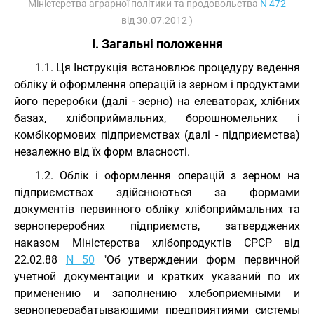
Міністерства аграрної політики та продовольства
N 472
від 30.07.2012 )
I. Загальні положення
1.1. Ця Інструкція встановлює процедуру ведення
обліку й оформлення операцій із зерном і продуктами
його переробки (далі - зерно) на елеваторах, хлібних
базах, хлібоприймальних, борошномельних і
комбікормових підприємствах (далі - підприємства)
незалежно від їх форм власності.
1.2. Облік і оформлення операцій з зерном на
підприємствах здійснюються за формами
документів первинного обліку хлібоприймальних та
зернопереробних підприємств, затверджених
наказом Міністерства хлібопродуктів СРСР від
22.02.88
N 50
"Об утверждении форм первичной
учетной документации и кратких указаний по их
применению и заполнению хлебоприемными и
зерноперерабатывающими предприятиями системы