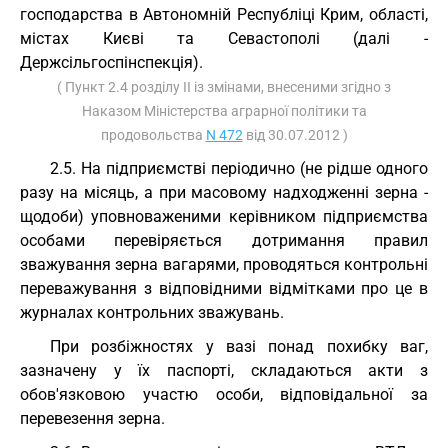
господарства в Автономній Республіці Крим, області,
містах Києві та Севастополі (далі -
Держсільгоспінспекція).
( Пункт 2.4 розділу II із змінами, внесеними згідно з
Наказом Міністерства аграрної політики та
продовольства
N 472
від 30.07.2012 )
2.5. На підприємстві періодично (не рідше одного
разу на місяць, а при масовому надходженні зерна -
щодоби) уповноваженими керівником підприємства
особами перевіряється дотримання правил
зважування зерна вагарями, проводяться контрольні
переважування з відповідними відмітками про це в
журналах контрольних зважувань.
При розбіжностях у вазі понад похибку ваг,
зазначену у їх паспорті, складаються акти з
обов'язковою участю особи, відповідальної за
перевезення зерна.