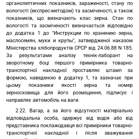
органолептичних показників, зараженості, стану по
вологості (експрес-методом) та засміченості, а також
показників, що визначають клас зерна. Стан по
вологості та засміченості визначається відповідно
до додатка 1 до "Инструкции по хранению зерна,
маслосемян, муки и крупы", затвердженої наказом
Міністерства хлібопродуктів СРСР від 24.06.88 N 185.
За результатами аналізу технік-лаборант на
зворотному боці першого примірника товарно-
транспортної накладної проставляє штамп за
формою, наведеною в додатку 1, та зазначає при
цьому показники якості зерна та номер
зерносховища для його розміщення, підписує і
направляє автомобіль на ваги.
2.22. Вагар, а за його відсутності матеріально
відповідальна особа, одержує від водія або від
представника поклажодавця всі примірники товарно-
транспортної накладної і після зважування