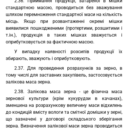
2.36. Приймання продукції, затареної в мішки
стандартною масою, проводиться без зважування
шляхом перемноження стандартної маси на кількість
місць. Якщо при розвантаженні окремі мішки
виявилися пошкодженими (протертими, розшитими і
т.ін.), продукція в таких мішках зважується і
оприбутковується за фактичною масою.
У випадку наявності розсипів продукції їх
збирають, зважують і оприбутковують.
2.37. Для проведення розрахунків за зерно, в
тому числі для заставних закупівель, застосовується
залікова маса зерна.
2.38. Залікова маса зерна - це фізична маса
зернової культури (крім кукурудзи в качанах),
зменшена на розрахункову величину маси відхилень
до кондицій вмісту вологи та смітної домішки у зерні,
що зазначені у договорі складського зберігання
зерна. Визначення залікової маси зерна проводиться