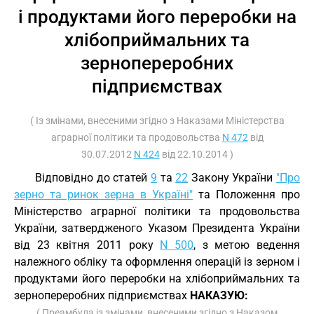
і продуктами його переробки на
хлібоприймальних та
зернопереробних
підприємствах
( Із змінами, внесеними згідно з Наказами Міністерства
аграрної політики та продовольства
N 472
від
30.07.2012
N 424
від 22.10.2014 )
Відповідно до статей
9
та
22
Закону України
"Про
зерно та ринок зерна в Україні"
та Положення про
Міністерство аграрної політики та продовольства
України, затвердженого Указом Президента України
від 23 квітня 2011 року
N 500
, з метою ведення
належного обліку та оформлення операцій із зерном і
продуктами його переробки на хлібоприймальних та
зернопереробних підприємствах
НАКАЗУЮ:
( Преамбула із змінами, внесеними згідно з Наказом