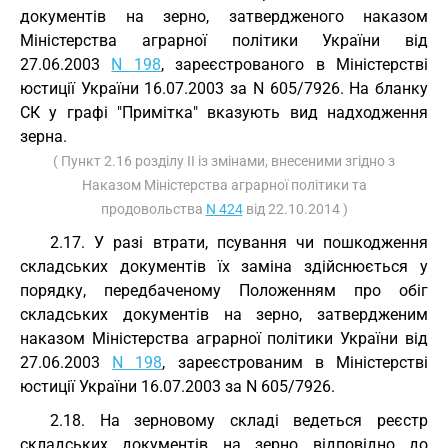
документів на зерно, затвердженого наказом
Міністерства аграрної політики України від
27.06.2003
N 198
, зареєстрованого в Міністерстві
юстиції України 16.07.2003 за N 605/7926. На бланку
СК у графі "Примітка" вказують вид надходження
зерна.
( Пункт 2.16 розділу II із змінами, внесеними згідно з
Наказом Міністерства аграрної політики та
продовольства
N 424
від 22.10.2014 )
2.17. У разі втрати, псування чи пошкодження
складських документів їх заміна здійснюється у
порядку, передбаченому Положенням про обіг
складських документів на зерно, затвердженим
наказом Міністерства аграрної політики України від
27.06.2003
N 198
, зареєстрованим в Міністерстві
юстиції України 16.07.2003 за N 605/7926.
2.18. На зерновому складі ведеться реєстр
складських документів на зерно відповідно до