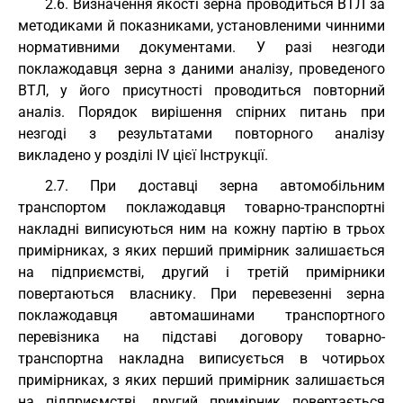
2.6. Визначення якості зерна проводиться ВТЛ за
методиками й показниками, установленими чинними
нормативними документами. У разі незгоди
поклажодавця зерна з даними аналізу, проведеного
ВТЛ, у його присутності проводиться повторний
аналіз. Порядок вирішення спірних питань при
незгоді з результатами повторного аналізу
викладено у розділі IV цієї Інструкції.
2.7. При доставці зерна автомобільним
транспортом поклажодавця товарно-транспортні
накладні виписуються ним на кожну партію в трьох
примірниках, з яких перший примірник залишається
на підприємстві, другий і третій примірники
повертаються власнику. При перевезенні зерна
поклажодавця автомашинами транспортного
перевізника на підставі договору товарно-
транспортна накладна виписується в чотирьох
примірниках, з яких перший примірник залишається
на підприємстві, другий примірник повертається