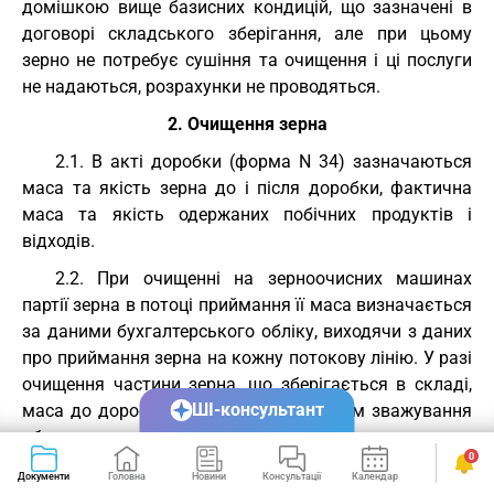
домішкою вище базисних кондицій, що зазначені в
договорі складського зберігання, але при цьому
зерно не потребує сушіння та очищення і ці послуги
не надаються, розрахунки не проводяться.
2. Очищення зерна
2.1. В акті доробки (форма N 34) зазначаються
маса та якість зерна до і після доробки, фактична
маса та якість одержаних побічних продуктів і
відходів.
2.2. При очищенні на зерноочисних машинах
партії зерна в потоці приймання її маса визначається
за даними бухгалтерського обліку, виходячи з даних
про приймання зерна на кожну потокову лінію. У разі
очищення частини зерна, що зберігається в складі,
ШІ-консультант
маса до доробки визначається шляхом зважування
або шляхом обміру. Спосіб визначення маси зерна до
0
доробки вказується в розпорядженні за формою N
Документи
Головна
Новини
Консультації
Календар
Сервіси
34.