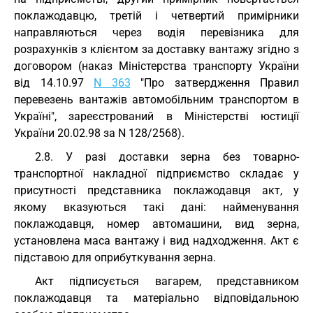
поклажодавцю, третій і четвертий примірники
направляються через водія перевізника для
розрахунків з клієнтом за доставку вантажу згідно з
договором (наказ Міністерства транспорту України
від 14.10.97
N 363
"Про затвердження Правил
перевезень вантажів автомобільним транспортом в
Україні", зареєстрований в Міністерстві юстиції
України 20.02.98 за N 128/2568).
2.8. У разі доставки зерна без товарно-
транспортної накладної підприємство складає у
присутності представника поклажодавця акт, у
якому вказуються такі дані: найменування
поклажодавця, номер автомашини, вид зерна,
установлена маса вантажу і вид надходження. Акт є
підставою для оприбуткування зерна.
Акт підписується вагарем, представником
поклажодавця та матеріально відповідальною